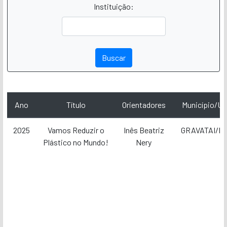
Instituição:
Ano
Título
Orientadores
Município/UF
2025
Vamos Reduzir o
Inês Beatriz
GRAVATAI/R
Plástico no Mundo!
Nery