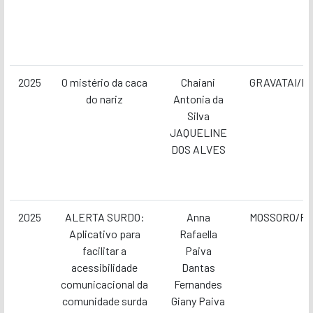
2025
O mistério da caca
Chaiani
GRAVATAI/R
do nariz
Antonia da
Silva
JAQUELINE
DOS ALVES
2025
ALERTA SURDO:
Anna
MOSSORO/R
Aplicativo para
Rafaella
facilitar a
Paiva
acessibilidade
Dantas
comunicacional da
Fernandes
comunidade surda
Giany Paiva