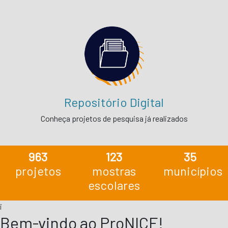
Repositório Digital
Conheça projetos de pesquisa já realizados
963
123
35
projetos
mostras
municípios
escolares
i
Bem-vindo ao ProNICE!