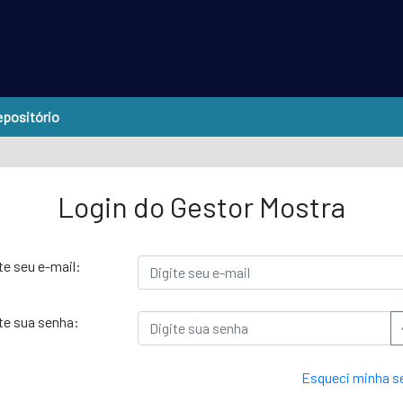
positório
Login do Gestor Mostra
te seu e-mail:
te sua senha:
Esqueci minha s