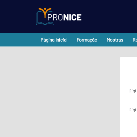
Página Inicial
Formação
Mostras
Re
Digi
Digi