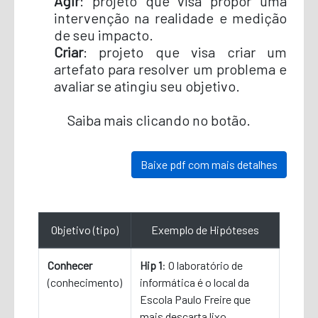
Agir
: projeto que visa propor uma
intervenção na realidade e medição
de seu impacto.
Criar
: projeto que visa criar um
artefato para resolver um problema e
avaliar se atingiu seu objetivo.
Saiba mais clicando no botão.
Baixe pdf com mais detalhes
Objetivo (tipo)
Exemplo de Hipóteses
Conhecer
Hip 1
: O laboratório de
(conhecimento)
informática é o local da
Escola Paulo Freire que
mais descarta lixo